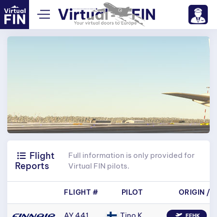
Flight
Full information is only provided for
Reports
Virtual FIN pilots.
FLIGHT #
PILOT
ORIGIN
/
D
AY 441
Tino K.
EFHK