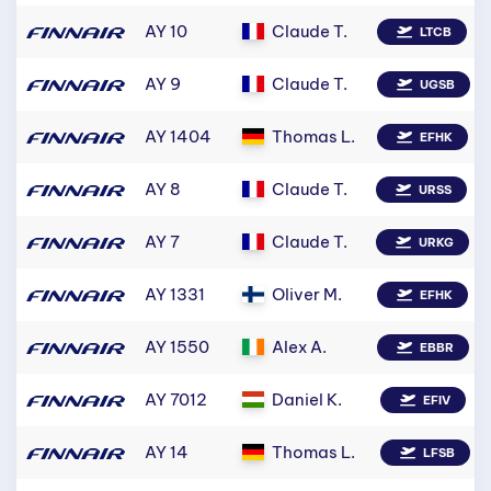
AY 10
Claude T.
LTCB
AY 9
Claude T.
UGSB
AY 1404
Thomas L.
EFHK
AY 8
Claude T.
URSS
AY 7
Claude T.
URKG
AY 1331
Oliver M.
EFHK
AY 1550
Alex A.
EBBR
AY 7012
Daniel K.
EFIV
AY 14
Thomas L.
LFSB