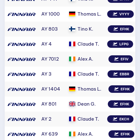
AY 1000
Thomas L.
VYYY
AY 803
Tino K.
EFHK
AY 4
Claude T.
LFPG
AY 7012
Alex A.
EFIV
AY 3
Claude T.
EBBR
AY 1404
Thomas L.
EFHK
AY 801
Dean G.
EFHK
AY 2
Claude T.
EKCH
AY 639
Alex A.
EFHK