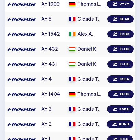
AY 1000
Thomas L.
VYYY
AY 5
Claude T.
KLAX
AY 1542
Alex A.
EBBR
AY 432
Daniel K.
EFOU
AY 431
Daniel K.
EFHK
AY 4
Claude T.
KSEA
AY 1404
Thomas L.
EFHK
AY 3
Claude T.
KMSP
AY 2
Claude T.
KORD
AY 1
Claude T.
KJFK