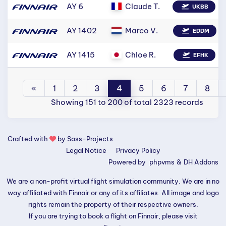
AY 6
Claude T.
UKBB
AY 1402
Marco V.
EDDM
AY 1415
Chloe R.
EFHK
«
1
2
3
4
5
6
7
8
Showing 151 to 200 of total 2323 records
Crafted with
by
Sass-Projects
Legal Notice
Privacy Policy
Powered by
phpvms
&
DH Addons
We are a non-profit virtual flight simulation community. We are in no
way affiliated with Finnair or any of its affiliates. All image and logo
rights remain the property of their respective owners.
If you are trying to book a flight on Finnair, please visit