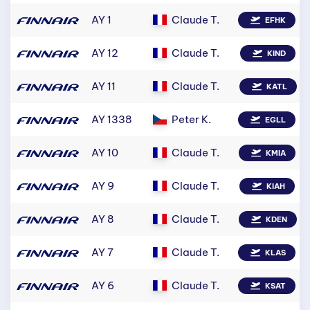
AY 1
Claude T.
EFHK
AY 12
Claude T.
KIND
AY 11
Claude T.
KATL
AY 1338
Peter K.
EGLL
AY 10
Claude T.
KMIA
AY 9
Claude T.
KIAH
AY 8
Claude T.
KDEN
AY 7
Claude T.
KLAS
AY 6
Claude T.
KSAT