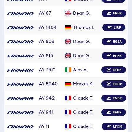
AY 67
Dean G.
EFHK
AY 1404
Thomas L.
LIRF
AY 808
Dean G.
ESSA
AY 815
Dean G.
EFHK
AY 7571
Alex A.
EFHK
AY 8940
Markus K.
EDDV
AY 942
Claude T.
ENBR
AY 941
Claude T.
EFHK
AY 11
Claude T.
LTCM