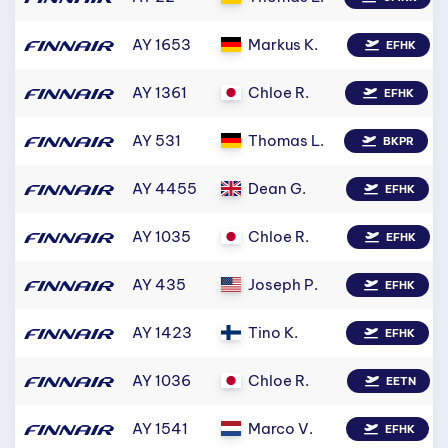
AY 1653
Markus K.
EFHK
AY 1361
Chloe R.
EFHK
AY 531
Thomas L.
BKPR
AY 4455
Dean G.
EFHK
AY 1035
Chloe R.
EFHK
AY 435
Joseph P.
EFHK
AY 1423
Tino K.
EFHK
AY 1036
Chloe R.
EETN
AY 1541
Marco V.
EFHK