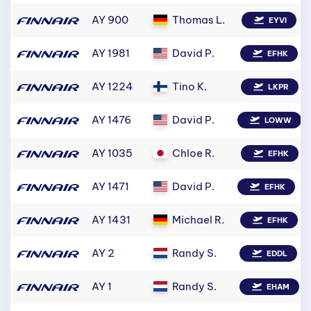
AY 900
Thomas L.
EYVI
AY 1981
David P.
EFHK
AY 1224
Tino K.
LKPR
AY 1476
David P.
LOWW
AY 1035
Chloe R.
EFHK
AY 1471
David P.
EFHK
AY 1431
Michael R.
EFHK
AY 2
Randy S.
EDDL
AY 1
Randy S.
EHAM