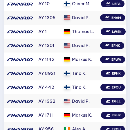
AY 10
Oliver M.
LEPA
AY 1306
David P.
EHAM
AY 1
Thomas L.
LWSK
AY 1301
David P.
EFHK
AY 1142
Markus K.
EPWA
AY 8921
Tino K.
EFHK
AY 442
Tino K.
EFOU
AY 1332
David P.
EGLL
AY 1711
Markus K.
EFHK
AY 956
Alex A.
EKCH