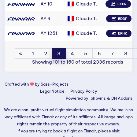
AY 10
Claude T.
LKPR
AY 9
Claude T.
EDDF
AY 1251
Claude T.
EFHK
«
1
2
3
4
5
6
7
8
Showing 101 to 150 of total 2336 records
Crafted with
by
Sass-Projects
Legal Notice
Privacy Policy
Powered by
phpvms
&
DH Addons
We are a non-profit virtual flight simulation community. We are in no
way affiliated with Finnair or any of its affiliates. All image and logo
rights remain the property of their respective owners.
If you are trying to book a flight on Finnair, please visit