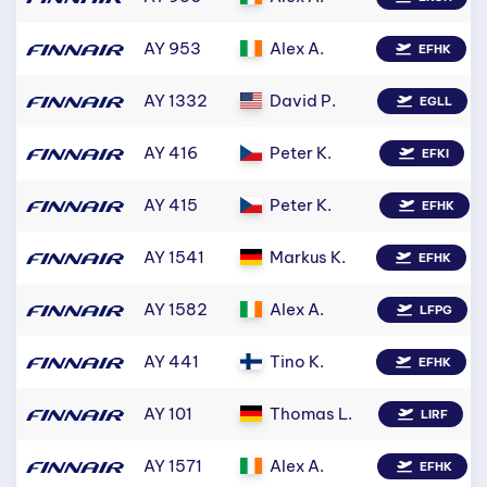
AY 953
Alex A.
EFHK
AY 1332
David P.
EGLL
AY 416
Peter K.
EFKI
AY 415
Peter K.
EFHK
AY 1541
Markus K.
EFHK
AY 1582
Alex A.
LFPG
AY 441
Tino K.
EFHK
AY 101
Thomas L.
LIRF
AY 1571
Alex A.
EFHK