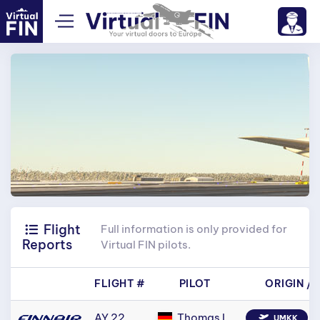
Flight
Full information is only provided for
Reports
Virtual FIN pilots.
FLIGHT #
PILOT
ORIGIN
/
AY 22
Thomas L.
UMKK