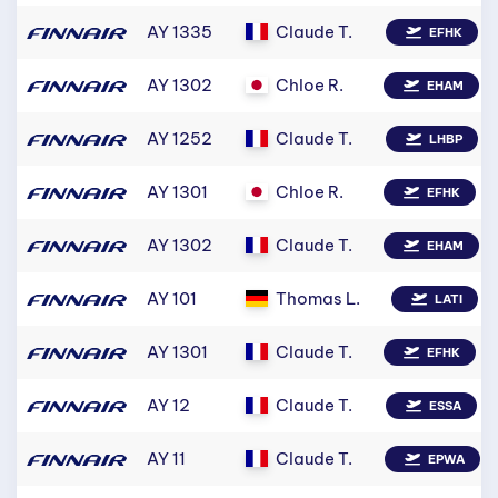
AY 1335
Claude T.
EFHK
AY 1302
Chloe R.
EHAM
AY 1252
Claude T.
LHBP
AY 1301
Chloe R.
EFHK
AY 1302
Claude T.
EHAM
AY 101
Thomas L.
LATI
AY 1301
Claude T.
EFHK
AY 12
Claude T.
ESSA
AY 11
Claude T.
EPWA